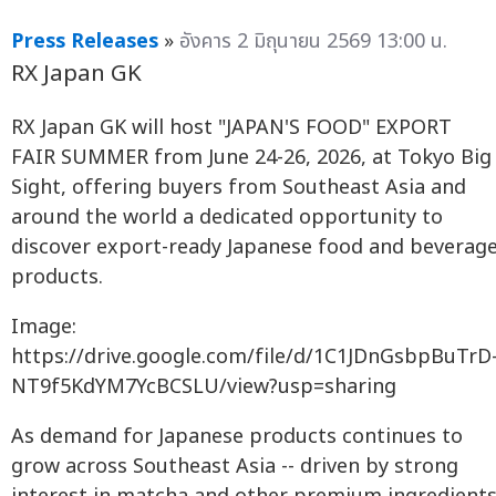
Press Releases
»
อังคาร 2 มิถุนายน 2569 13:00 น.
RX Japan GK
RX Japan GK will host "JAPAN'S FOOD" EXPORT
FAIR SUMMER from June 24-26, 2026, at Tokyo Big
Sight, offering buyers from Southeast Asia and
around the world a dedicated opportunity to
discover export-ready Japanese food and beverag
products.
Image:
https://drive.google.com/file/d/1C1JDnGsbpBuTrD
NT9f5KdYM7YcBCSLU/view?usp=sharing
As demand for Japanese products continues to
grow across Southeast Asia -- driven by strong