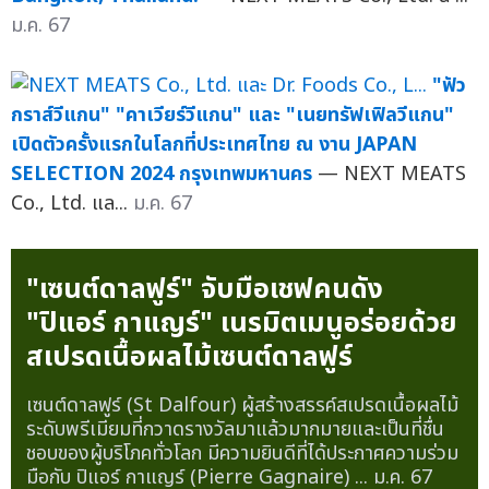
ม.ค. 67
"ฟัว
กราส์วีแกน" "คาเวียร์วีแกน" และ "เนยทรัฟเฟิลวีแกน"
เปิดตัวครั้งแรกในโลกที่ประเทศไทย ณ งาน JAPAN
SELECTION 2024 กรุงเทพมหานคร
— NEXT MEATS
Co., Ltd. แล...
ม.ค. 67
"เซนต์ดาลฟูร์" จับมือเชฟคนดัง
"ปิแอร์ กาแญร์" เนรมิตเมนูอร่อยด้วย
สเปรดเนื้อผลไม้เซนต์ดาลฟูร์
เซนต์ดาลฟูร์ (St Dalfour) ผู้สร้างสรรค์สเปรดเนื้อผลไม้
ระดับพรีเมียมที่กวาดรางวัลมาแล้วมากมายและเป็นที่ชื่น
ชอบของผู้บริโภคทั่วโลก มีความยินดีที่ได้ประกาศความร่วม
มือกับ ปิแอร์ กาแญร์ (Pierre Gagnaire) ...
ม.ค. 67