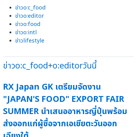
ข่าวo:c_food
ข่าวo:editor
ข่าวo:food
ข่าวo:intl
ข่าวlifestyle
ข่าวo:c_food+o:editorวันนี้
RX Japan GK เตรียมจัดงาน
"JAPAN'S FOOD" EXPORT FAIR
SUMMER นำเสนออาหารญี่ปุ่นพร้อม
ส่งออกแก่ผู้ซื้อจากเอเชียตะวันออก
เฉียงใต้