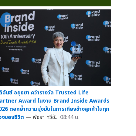
ลิอันซ์ อยุธยา คว้ารางวัล Trusted Life
artner Award ในงาน Brand Inside Awards
026 ตอกย้ำความมุ่งมั่นในการเคียงข้างลูกค้าในทุก
่วงของชีวิต
— พัชรา ทวีชั...
08:44 น.