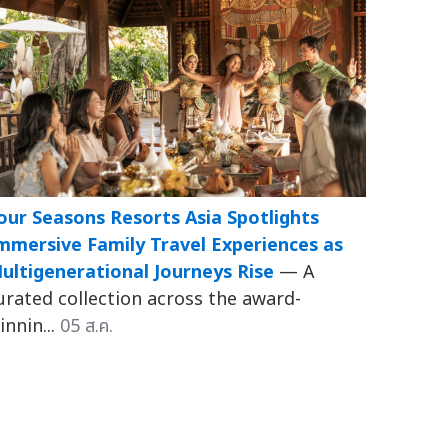
our Seasons Resorts Asia Spotlights
mmersive Family Travel Experiences as
ultigenerational Journeys Rise
— A
urated collection across the award-
innin...
05 ส.ค.