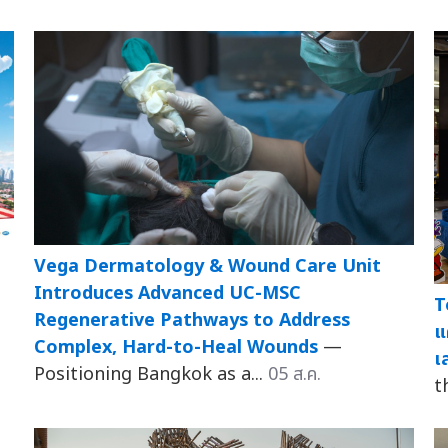
Vega Dermatology & Wound Care Unit
Introduces Advanced UC-MSC
T
Regenerative Pathways to Address
แ
Complex, Hard-to-Heal Wounds
—
เ
Positioning Bangkok as a...
05 ส.ค.
t