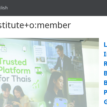
lish
Institute+o:member
I
P