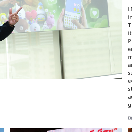
L
i
T
i
P
e
m
a
s
e
s
a
g
0