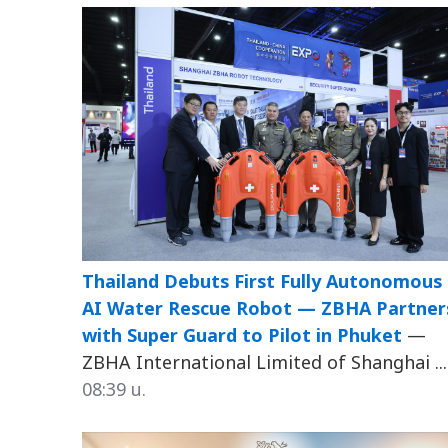
Thailand Debuts First Fully Autonomous
AI Water Rescue Robot — ZBHA Partner
with Super Guard to Pilot in Phuket
—
ZBHA International Limited of Shanghai ...
08:39 น.