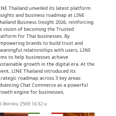
INE Thailand unveiled its latest platform
nsights and business roadmap at LINE
hailand Business Insight 2026, reinforcing
ts vision of becoming the Trusted
latform for Thai businesses. By
mpowering brands to build trust and
eaningful relationships with users, LINE
ims to help businesses achieve
ustainable growth in the digital era. At the
vent, LINE Thailand introduced its
trategic roadmap across 3 key areas:
dvancing Chat Commerce as a powerful
rowth engine for businesses,
6 สิงหาคม 2569 16:32 น.