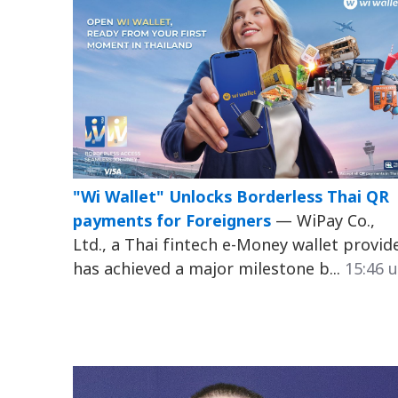
"Wi Wallet" Unlocks Borderless Thai QR
payments for Foreigners
— WiPay Co.,
Ltd., a Thai fintech e-Money wallet provide
has achieved a major milestone b...
15:46 น