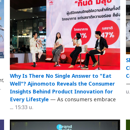
S
C
C
Why Is There No Single Answer to "Eat
r,
—
Well"? Ajinomoto Reveals the Consumer
.
น
Insights Behind Product Innovation for
Every Lifestyle
— As consumers embrace
...
15:33 น.