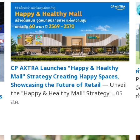
CP AXTRA Launches "Happy & Healthy
ค
Mall" Strategy Creating Happy Spaces,
P
Showcasing the Future of Retail
— Unveil
อ
the "Happy & Healthy Mall" Strategy:...
05
ค
s
ส.ค.