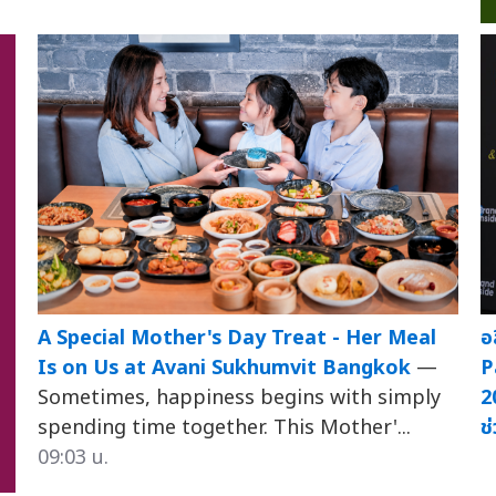
A Special Mother's Day Treat - Her Meal
อ
Is on Us at Avani Sukhumvit Bangkok
—
P
Sometimes, happiness begins with simply
2
spending time together. This Mother'...
ช
09:03 น.