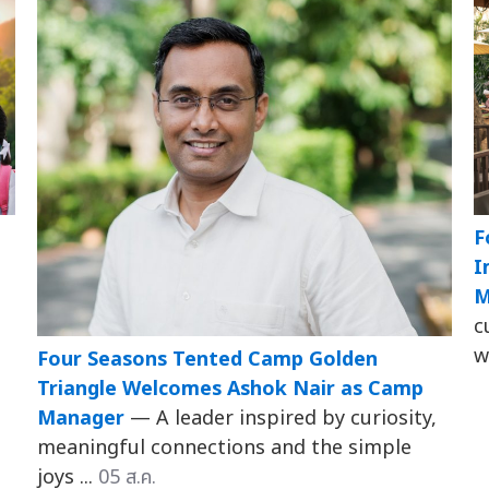
F
I
M
c
w
Four Seasons Tented Camp Golden
Triangle Welcomes Ashok Nair as Camp
Manager
— A leader inspired by curiosity,
meaningful connections and the simple
joys ...
05 ส.ค.