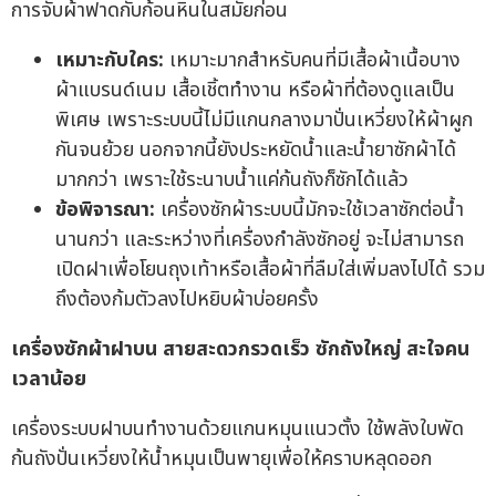
การจับผ้าฟาดกับก้อนหินในสมัยก่อน
เหมาะกับใคร:
เหมาะมากสำหรับคนที่มีเสื้อผ้าเนื้อบาง
ผ้าแบรนด์เนม เสื้อเชิ้ตทำงาน หรือผ้าที่ต้องดูแลเป็น
พิเศษ เพราะระบบนี้ไม่มีแกนกลางมาปั่นเหวี่ยงให้ผ้าผูก
กันจนย้วย นอกจากนี้ยังประหยัดน้ำและน้ำยาซักผ้าได้
มากกว่า เพราะใช้ระนาบน้ำแค่ก้นถังก็ซักได้แล้ว
ข้อพิจารณา:
เครื่องซักผ้าระบบนี้มักจะใช้เวลาซักต่อน้ำ
นานกว่า และระหว่างที่เครื่องกำลังซักอยู่ จะไม่สามารถ
เปิดฝาเพื่อโยนถุงเท้าหรือเสื้อผ้าที่ลืมใส่เพิ่มลงไปได้ รวม
ถึงต้องก้มตัวลงไปหยิบผ้าบ่อยครั้ง
เครื่องซักผ้าฝาบน สายสะดวกรวดเร็ว ซักถังใหญ่ สะใจคน
เวลาน้อย
เครื่องระบบฝาบนทำงานด้วยแกนหมุนแนวตั้ง ใช้พลังใบพัด
ก้นถังปั่นเหวี่ยงให้น้ำหมุนเป็นพายุเพื่อให้คราบหลุดออก