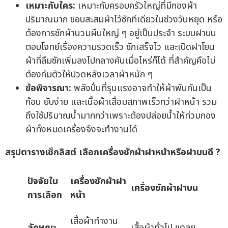
เหมาะกับใคร:
เหมาะกับครอบครัวใหญ่ที่มีกองผ้า
ปริมาณมาก ชอบสะสมผ้าไว้ซักทีเดียวในช่วงวันหยุด หรือ
ต้องการซักผ้านวมผืนใหญ่ ๆ อยู่เป็นประจำ ระบบฝาบน
ตอบโจทย์เรื่องความรวดเร็ว ซักเสร็จไว และเปิดฝาโยน
ผ้าที่ลืมซักเพิ่มลงไปกลางคันเมื่อไหร่ก็ได้ ที่สำคัญคือไม่
ต้องก้มตัวให้ปวดหลังเวลาผ้าหนัก ๆ
ข้อพิจารณา:
พลังปั่นที่รุนแรงอาจทำให้ผ้าพันกันเป็น
ก้อน ยับง่าย และเนื้อผ้าเสื่อมสภาพเร็วกว่าฝาหน้า รวม
ถึงใช้ปริมาณน้ำมากกว่าเพราะต้องปล่อยน้ำให้ท่วมกอง
ผ้าทั้งหมดเครื่องจึงจะทำงานได้
สรุปตารางเช็กลิสต์ เลือกเครื่องซักผ้าฝาหน้าหรือฝาบนดี
?
ปัจจัยใน
เครื่องซักผ้าฝา
เครื่องซักผ้าฝาบน
การเลือก
หน้า
เสื้อผ้าทำงาน
ลักษณะ
เสื้อผ้าทั่วไป ชุดลุย