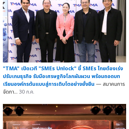
"TMA" เปิดเวที "SMEs Unlock" ชี้ SMEs ไทยต้องเร่ง
ปรับเกมธุรกิจ รับมือเศรษฐกิจโลกผันผวน พร้อมถอดบท
เรียนองค์กรต้นแบบสู่การเติบโตอย่างยั่งยืน
— สมาคมการ
จัดกา...
30 ก.ค.