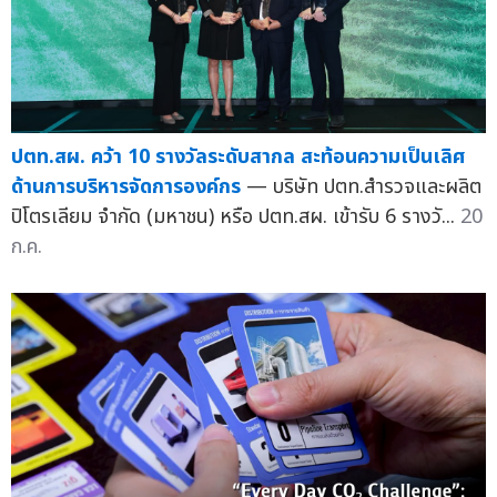
ปตท.สผ. คว้า 10 รางวัลระดับสากล สะท้อนความเป็นเลิศ
ด้านการบริหารจัดการองค์กร
— บริษัท ปตท.สำรวจและผลิต
ปิโตรเลียม จำกัด (มหาชน) หรือ ปตท.สผ. เข้ารับ 6 รางวั...
20
ก.ค.