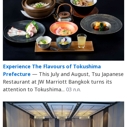
Experience The Flavours of Tokushima
Prefecture
— This July and August, Tsu Japanese
Restaurant at JW Marriott Bangkok turns its
attention to Tokushima...
03 ก.ค.