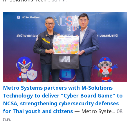
Metro Systems partners with M-Solutions
Technology to deliver "Cyber Board Game" to
NCSA, strengthening cybersecurity defenses
for Thai youth and citizens
— Metro Syste...
08
ก.ค.