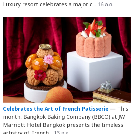
Luxury resort celebrates a major c...
16 ก.ค.
Celebrates the Art of French Patisserie
— This
month, Bangkok Baking Company (BBCO) at JW
Marriott Hotel Bangkok presents the timeless
artistry of French...
13 ก.ค.