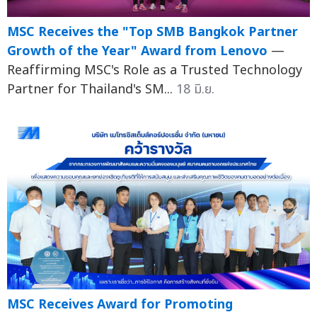
MSC Receives the "Top SMB Bangkok Partner
Growth of the Year" Award from Lenovo
—
Reaffirming MSC's Role as a Trusted Technology
Partner for Thailand's SM...
18 มิ.ย.
MSC Receives Award for Promoting