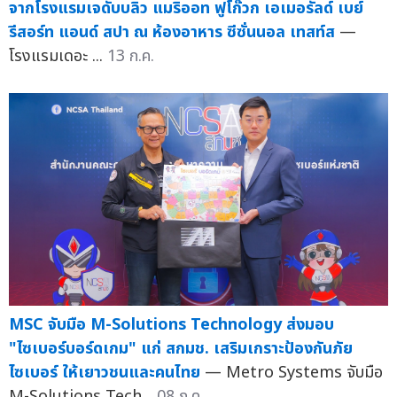
จากโรงแรมเจดับบลิว แมริออท ฟูโก๊วก เอเมอรัลด์ เบย์
รีสอร์ท แอนด์ สปา ณ ห้องอาหาร ซีซั่นนอล เทสท์ส
—
โรงแรมเดอะ ...
13 ก.ค.
MSC จับมือ M-Solutions Technology ส่งมอบ
"ไซเบอร์บอร์ดเกม" แก่ สกมช. เสริมเกราะป้องกันภัย
ไซเบอร์ ให้เยาวชนและคนไทย
— Metro Systems จับมือ
M-Solutions Tech...
08 ก.ค.