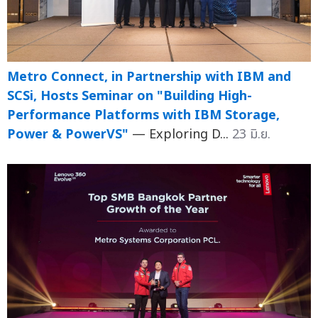
Metro Connect, in Partnership with IBM and
SCSi, Hosts Seminar on "Building High-
Performance Platforms with IBM Storage,
Power & PowerVS"
— Exploring D...
23 มิ.ย.