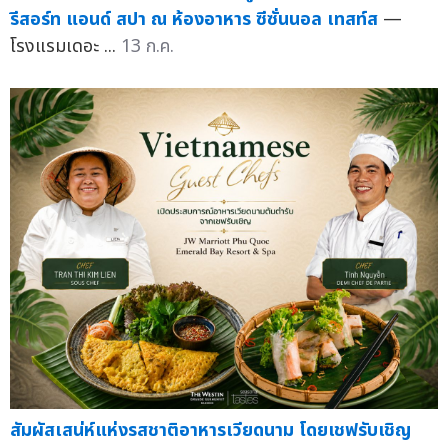
รีสอร์ท แอนด์ สปา ณ ห้องอาหาร ซีซั่นนอล เทสท์ส
—
โรงแรมเดอะ ...
13 ก.ค.
สัมผัสเสน่ห์แห่งรสชาติอาหารเวียดนาม โดยเชฟรับเชิญ