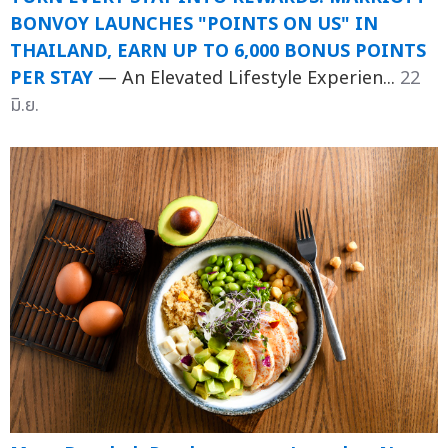
BONVOY LAUNCHES "POINTS ON US" IN
THAILAND, EARN UP TO 6,000 BONUS POINTS
PER STAY
— An Elevated Lifestyle Experien...
22
มิ.ย.