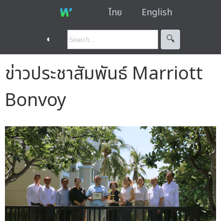
ไทย
English
◐
🔍︎
ข่าวประชาสัมพันธ์ Marriott
Bonvoy