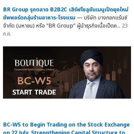
BR Group รุกตลาด B2B2C เสิร์ฟโซลูชันเมนูเป็ดยุคใหม่
ซัพพอร์ตกลุ่มร้านอาหาร-โรงแรม
— บริษัท บางกอกแร้นช์
จำกัด (มหาชน) หรือ "BR Group" ผู้นำธุรกิจเนื้อเป็ดค...
23
ก.ค.
BC-W5 to Begin Trading on the Stock Exchange
on 22 July, Strengthening Capital Structure to