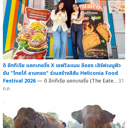
ดิ อีททีเรีย แคทเทอริ่ง X เชฟวิลแมน ลีออง เสิร์ฟเมนูฟิว
ชัน "ไทยโก้ ลาบทอด" ร่วมสร้างสีสัน Heliconia Food
Festival 2026
— ดิ อีททีเรีย แคทเทอริ่ง (The Eate...
31
ก.ค.