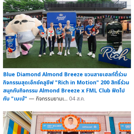
Blue Diamond Almond Breeze ชวนสายเฮลท์ตี้ร่วม
กิจกรรมสุดเอ็กซ์คลูซีฟ "Rich in Motion" 200 สิทธิ์ร่วม
สนุกกับกิจกรรม Almond Breeze x FML Club ฟิตไป
กับ "เบเบ้"
— กิจกรรมยามเ...
04 ส.ค.