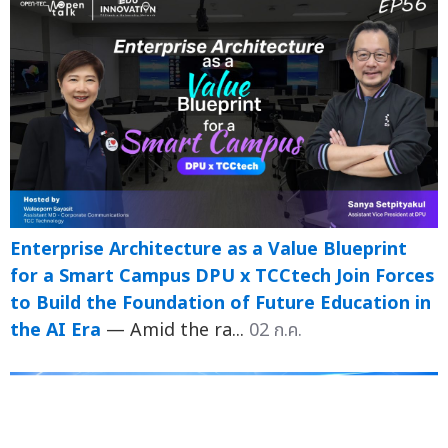
Enterprise Architecture as a Value Blueprint
for a Smart Campus DPU x TCCtech Join Forces
to Build the Foundation of Future Education in
the AI Era
— Amid the ra...
02 ก.ค.