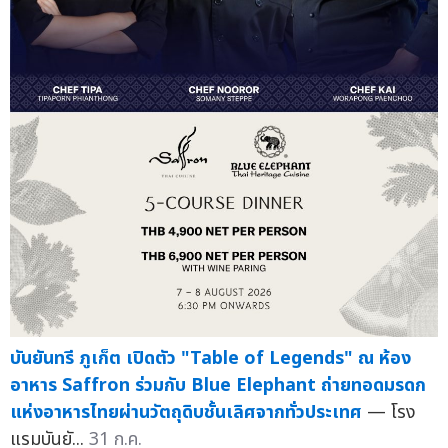
บันยันทรี ภูเก็ต เปิดตัว "Table of Legends" ณ ห้อง
อาหาร Saffron ร่วมกับ Blue Elephant ถ่ายทอดมรดก
แห่งอาหารไทยผ่านวัตถุดิบชั้นเลิศจากทั่วประเทศ
— โรง
แรมบันยั...
31 ก.ค.