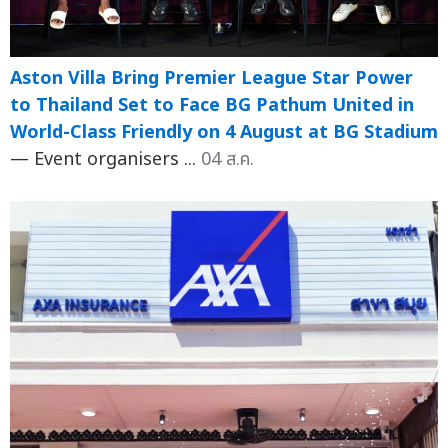
Aston Villa Bring Premier League Star Power
to Thailand Set to Face BG Pathum United in
World-Class Friendly on 4 August at BG Stadium
— Event organisers ...
04 ส.ค.