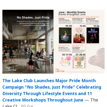
The Lake Club Launches Major Pride Month
Campaign "No Shades, Just Pride" Celebrating
Diversity Through Lifestyle Events and 11
Creative Workshops Throughout June
— The
Lake Cl...
02 มิ.ย.