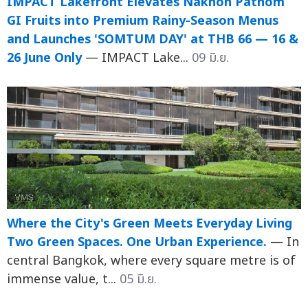
IMPACT Lakefront Elevates Nakhon Pathom
GI Fruits into Premium Rainy-Season Menus
and Launches 'SOMTUM DAY' at THB 66 — 16 &
26 June Only
— IMPACT Lake...
09 มิ.ย.
Where the City's Green Meets Everyday Living
Two Green Spaces. One Urban Experience.
— In
central Bangkok, where every square metre is of
immense value, t...
05 มิ.ย.