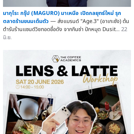
มากุโระ กรุ๊ป (MAGURO) มาเหนือ เปิดกลยุทธ์ใหม่ รุก
ตลาดร้านขนมเต็มตัว
— ส่งแบรนด์ "Age.3" (อาเกะซัง) ต้น
ตำรับร้านแซนด์วิชทอดชื่อดัง จากกินซ่า ปักหมุด Dusit...
22
มิ.ย.