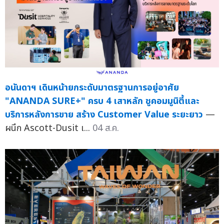
อนันดาฯ เดินหน้ายกระดับมาตรฐานการอยู่อาศัย
"ANANDA SURE+" ครบ 4 เสาหลัก ชูคอมมูนิตี้และ
บริการหลังการขาย สร้าง Customer Value ระยะยาว
—
ผนึก Ascott-Dusit เ...
04 ส.ค.