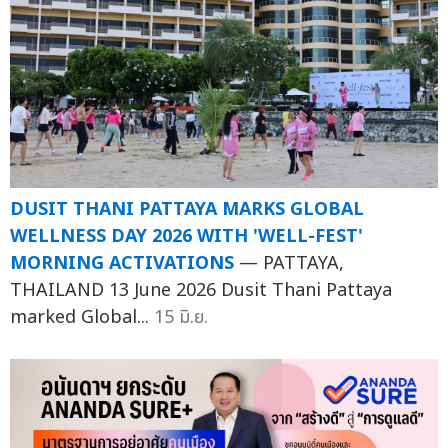
DUSIT THANI PATTAYA MARKS GLOBAL
WELLNESS DAY 2026 WITH 'WELL-FEST'
MORNING ACTIVATIONS
— PATTAYA,
THAILAND 13 June 2026 Dusit Thani Pattaya
marked Global...
15 มิ.ย.