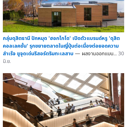
กลุ่มดุสิตธานี ปักหมุด 'ฮอกไกโด' เปิดตัวแบรนด์หรู 'ดุสิต
คอลเลคชั่น' รุกขยายตลาดในญี่ปุ่นต่อเนื่องต่อยอดความ
สำเร็จ ชูจุดเด่นรีสอร์ตริมทะเลสาบ
— ผลงานออกแบบ...
30
มิ.ย.