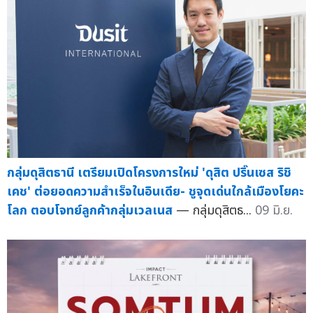
กลุ่มดุสิตธานี เตรียมเปิดโครงการใหม่ 'ดุสิต ปริ๊นเซส ริชิ
เคช' ต่อยอดความสำเร็จในอินเดีย- ชูจุดเด่นใกล้เมืองโยคะ
โลก ตอบโจทย์ลูกค้ากลุ่มเวลเนส
— กลุ่มดุสิตธ...
09 มิ.ย.