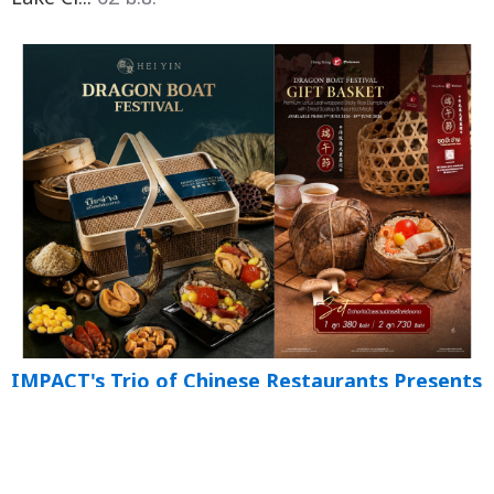
IMPACT's Trio of Chinese Restaurants Presents
Premium Hong Kong-Style Zongzi for the 2026
Dragon Boat Festival
— Hei Yin Hong Kong
Fisherman Hong Kong Caf...
22 พ.ค.