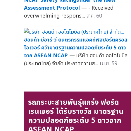
NCAP Safety Ratingunder the New
Assessment Protocol
— - Received
overwhelming respons...
ส.ค. 60
ฮอนด้า บีอาร์-วี ยนตรกรรมแอคทีฟสปอร์ตครอส
โอเวอร์ คว้ามาตรฐานความปลอดภัยระดับ 5 ดาว
จาก ASEAN NCAP
— บริษัท ฮอนด้า ออโตโมบิล
(ประเทศไทย) จำกัด ประกาศความส...
เม.ย. 59
รถกระบะสายพันธุ์แกร่ง ฟอร์ด
เรนเจอร์ ได้รับรางวัล มาตรฐาน
ความปลอดภัยระดับ 5 ดาวจาก
ASEAN NCAP