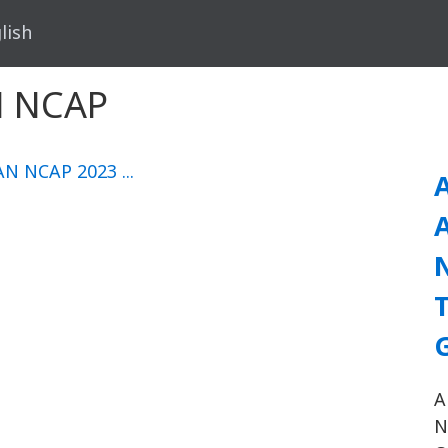
lish
AN NCAP
N
A
N