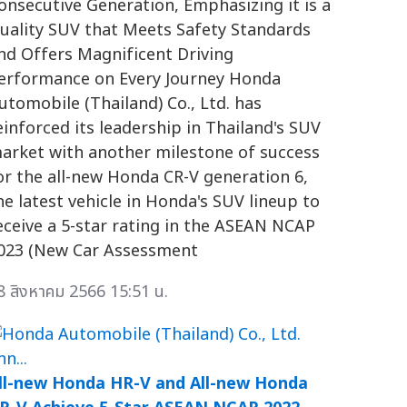
onsecutive Generation, Emphasizing it is a
uality SUV that Meets Safety Standards
nd Offers Magnificent Driving
erformance on Every Journey Honda
utomobile (Thailand) Co., Ltd. has
einforced its leadership in Thailand's SUV
arket with another milestone of success
or the all-new Honda CR-V generation 6,
he latest vehicle in Honda's SUV lineup to
eceive a 5-star rating in the ASEAN NCAP
023 (New Car Assessment
8 สิงหาคม 2566 15:51 น.
ll-new Honda HR-V and All-new Honda