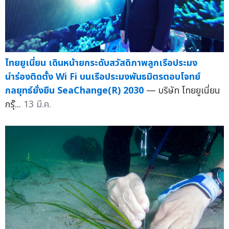
ไทยยูเนี่ยน เดินหน้ายกระดับสวัสดิภาพลูกเรือประมง
นำร่องติดตั้ง Wi Fi บนเรือประมงพันธมิตรตอบโจทย์
กลยุทธ์ยั่งยืน SeaChange(R) 2030
— บริษัท ไทยยูเนี่ยน
กรุ๊...
13 มี.ค.