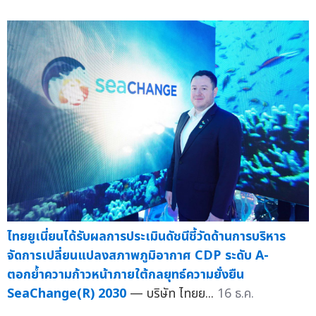
ไทยยูเนี่ยนได้รับผลการประเมินดัชนีชี้วัดด้านการบริหาร
จัดการเปลี่ยนแปลงสภาพภูมิอากาศ CDP ระดับ A-
ตอกย้ำความก้าวหน้าภายใต้กลยุทธ์ความยั่งยืน
SeaChange(R) 2030
— บริษัท ไทยย...
16 ธ.ค.