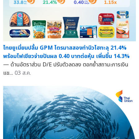
ไทยยูเนี่ยนปลื้ม GPM ไตรมาสสองทำนิวไฮทะลุ 21.4%
พร้อมไฟเขียวจ่ายปันผล 0.40 บาทต่อหุ้น เพิ่มขึ้น 14.3%
— ด้านอัตราส่วน D/E ปรับตัวลดลง ตอกย้ำสถานะการเงิน
แข...
03 ส.ค.