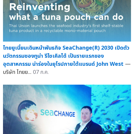
ไทยยูเนี่ยนเดินหน้าพันธกิจ SeaChange(R) 2030 เปิดตัว
นวัตกรรมซองทูน่า รีไซเคิลได้ เป็นรายแรกของ
อุตสาหกรรม นำร่องในยุโรปภายใต้แบรนด์ John West
—
บริษัท ไทยย...
07 ก.ค.