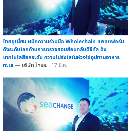
ไทยยูเนี่ยน ผนึกความร่วมมือ Wholechain แพลตฟอร์ม
ดังระดับโลกด้านการตรวจสอบย้อนกลับดิจิทัล ดึง
เทคโนโลยียกระดับ ความโปร่งใสในห่วงโซ่อุปทานอาหาร
ทะเล
— บริษัท ไทยย...
17 มี.ค.