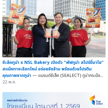
ซีเล็คทูน่า x NSL Bakery เปิดตัว "พัฟทูน่า สไปร์ซี่มาโย"
สแน็คทางเลือกใหม่ อร่อยจัดจ้าน พร้อมด้วยโปรตีน
คุณภาพจากทูน่า
— แบรนด์ซีเล็ค (SEALECT) ทูน่ากระป๋อ...
22 พ.ค.