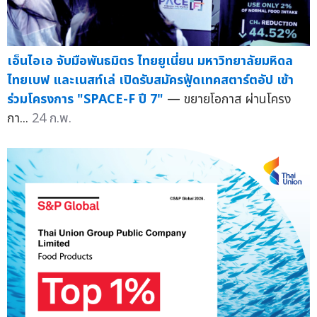
เอ็นไอเอ จับมือพันธมิตร ไทยยูเนี่ยน มหาวิทยาลัยมหิดล
ไทยเบฟ และเนสท์เล่ เปิดรับสมัครฟู้ดเทคสตาร์ตอัป เข้า
ร่วมโครงการ "SPACE-F ปี 7"
— ขยายโอกาส ผ่านโครง
กา...
24 ก.พ.