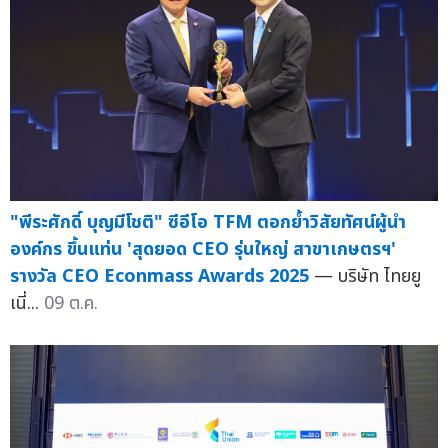
"พีระศักดิ์ บุญมีโชติ" ซีอีโอ TFM ตอกย้ำวิสัยทัศน์ผู้นำ
องค์กร ขึ้นแท่น 'สุดยอด CEO รุ่นใหญ่ สาขาเกษตรฯ'
รางวัล CEO Econmass Awards 2025
— บริษัท ไทยยู
เนี่...
09 ต.ค.