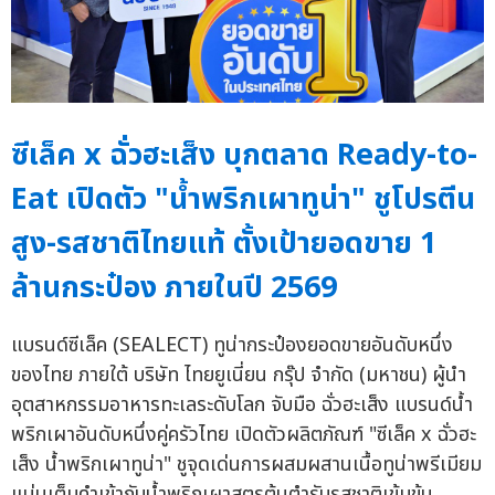
ซีเล็ค x ฉั่วฮะเส็ง บุกตลาด Ready-to-
Eat เปิดตัว "น้ำพริกเผาทูน่า" ชูโปรตีน
สูง-รสชาติไทยแท้ ตั้งเป้ายอดขาย 1
ล้านกระป๋อง ภายในปี 2569
แบรนด์ซีเล็ค (SEALECT) ทูน่ากระป๋องยอดขายอันดับหนึ่ง
ของไทย ภายใต้ บริษัท ไทยยูเนี่ยน กรุ๊ป จำกัด (มหาชน) ผู้นำ
อุตสาหกรรมอาหารทะเลระดับโลก จับมือ ฉั่วฮะเส็ง แบรนด์น้ำ
พริกเผาอันดับหนึ่งคู่ครัวไทย เปิดตัวผลิตภัณฑ์ "ซีเล็ค x ฉั่วฮะ
เส็ง น้ำพริกเผาทูน่า" ชูจุดเด่นการผสมผสานเนื้อทูน่าพรีเมียม
แน่นเต็มคำเข้ากับน้ำพริกเผาสูตรต้นตำรับรสชาติเข้มข้น