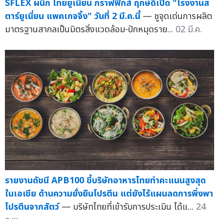
SFLEX ผนึก ไทยยูเนี่ยน กราฟฟิกส์ ฤกษ์ดีเปิด "โรงงานส
ตาร์ยูเนี่ยน แพคเกจจิ้ง" วันที่ 2 มี.ค.นี้
— ชูจุดเด่นการผลิต
มาตรฐานสากลเป็นมิตรสิ่งแวดล้อม-ปักหมุดราย...
02 มี.ค.
รายงานดัชนี APB100 ชี้บริษัทอาหารไทยทำคะแนนสูงสุด
ในเอเชีย ด้านความยั่งยืนโปรตีน แต่ยังไร้แผนลดการพึ่งพา
โปรตีนจากสัตว์
— บริษัทไทยที่เข้ารับการประเมิน ได้แ...
24