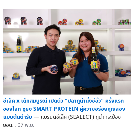
ซีเล็ค x เด็กสมบูรณ์ เปิดตัว "ปลาทูน่านึ่งซีอิ๊ว" ครั้งแรก
ของโลก ชูธง SMART PROTEIN คู่ความอร่อยคูณสอง
แบบต้นตำรับ
— แบรนด์ซีเล็ค (SEALECT) ทูน่ากระป๋อง
ยอด...
07 พ.ย.