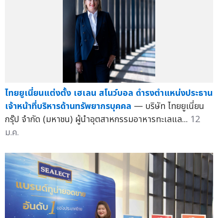
ไทยยูเนี่ยนแต่งตั้ง เฮเลน สโนว์บอล ดำรงตำแหน่งประธาน
เจ้าหน้าที่บริหารด้านทรัพยากรบุคคล
— บริษัท ไทยยูเนี่ยน
กรุ๊ป จำกัด (มหาชน) ผู้นำอุตสาหกรรมอาหารทะเลแล...
12
ม.ค.