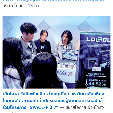
บริษัท ไทยย...
13 มี.ค.
เอ็นไอเอ จับมือพันธมิตร ไทยยูเนี่ยน มหาวิทยาลัยมหิดล
ไทยเบฟ และเนสท์เล่ เปิดรับสมัครฟู้ดเทคสตาร์ตอัป เข้า
ร่วมโครงการ "SPACE-F ปี 7"
— ขยายโอกาส ผ่านโครง