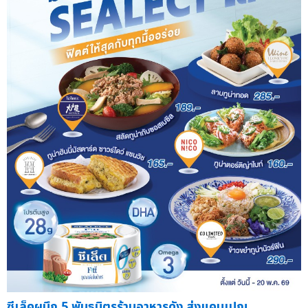
ซีเล็คผนึก 5 พันธมิตรร้านอาหารดัง ส่งแคมเปญ