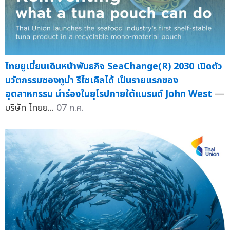
ไทยยูเนี่ยนเดินหน้าพันธกิจ SeaChange(R) 2030 เปิดตัว
นวัตกรรมซองทูน่า รีไซเคิลได้ เป็นรายแรกของ
อุตสาหกรรม นำร่องในยุโรปภายใต้แบรนด์ John West
—
บริษัท ไทยย...
07 ก.ค.