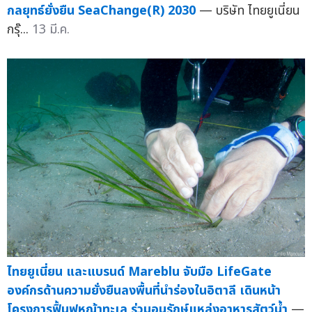
กลยุทธ์ยั่งยืน SeaChange(R) 2030
— บริษัท ไทยยูเนี่ยน
กรุ๊...
13 มี.ค.
ไทยยูเนี่ยน และแบรนด์ Mareblu จับมือ LifeGate
องค์กรด้านความยั่งยืนลงพื้นที่นำร่องในอิตาลี เดินหน้า
โครงการฟื้นฟูหญ้าทะเล ร่วมอนุรักษ์แหล่งอาหารสัตว์น้ำ
—