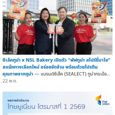
ซีเล็คทูน่า x NSL Bakery เปิดตัว "พัฟทูน่า สไปร์ซี่มาโย"
สแน็คทางเลือกใหม่ อร่อยจัดจ้าน พร้อมด้วยโปรตีน
คุณภาพจากทูน่า
— แบรนด์ซีเล็ค (SEALECT) ทูน่ากระป๋อ...
22 พ.ค.