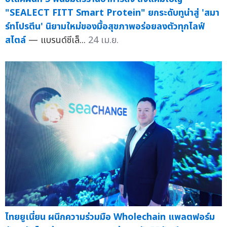
"SEALECT FITT Smart Protein" ยกระดับทูน่าสู่ 'สมา
ร์ทโปรตีน' นิยามใหม่ของมื้อสุขภาพอร่อยลงตัวทุกไลฟ์
สไตล์
— แบรนด์ซีเล็...
24 เม.ย.
ไทยยูเนี่ยน ผนึกความร่วมมือ Wholechain แพลตฟอร์ม