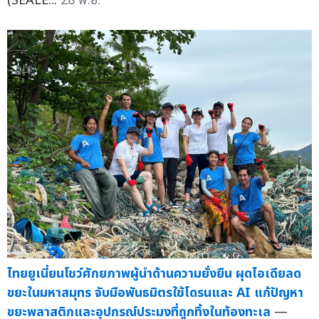
(SEALE...
28 พ.ย.
ไทยยูเนี่ยนโชว์ศักยภาพผู้นำด้านความยั่งยืน ผุดไอเดียลด
ขยะในมหาสมุทร จับมือพันธมิตรใช้โดรนและ AI แก้ปัญหา
ขยะพลาสติกและอุปกรณ์ประมงที่ถูกทิ้งในท้องทะเล
—