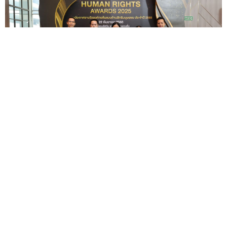
ไทยยูเนี่ยนคว้า 5 รางวัลจากเวทีองค์กรต้นแบบด้านสิทธิ
มนุษยชน ประจำปี 2568
— นางวรรัตน์ เลิศอนันต์ตระกูล
กรรมการผู้จัดการ ฝ่ายทรัพยากรบุคคล บริษัท ไทยยูเนี่...
07
ต.ค.