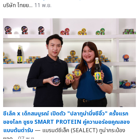
บริษัท ไทยย...
11 พ.ย.
ซีเล็ค x เด็กสมบูรณ์ เปิดตัว "ปลาทูน่านึ่งซีอิ๊ว" ครั้งแรก
ของโลก ชูธง SMART PROTEIN คู่ความอร่อยคูณสอง
แบบต้นตำรับ
— แบรนด์ซีเล็ค (SEALECT) ทูน่ากระป๋อง
ยอด...
07 พ.ย.