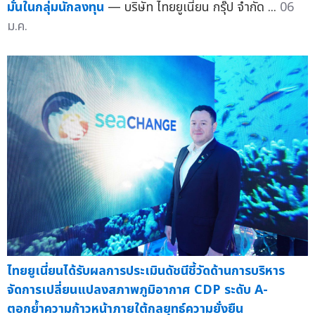
มั่นในกลุ่มนักลงทุน
— บริษัท ไทยยูเนี่ยน กรุ๊ป จำกัด ...
06
ม.ค.
ไทยยูเนี่ยนได้รับผลการประเมินดัชนีชี้วัดด้านการบริหาร
จัดการเปลี่ยนแปลงสภาพภูมิอากาศ CDP ระดับ A-
ตอกย้ำความก้าวหน้าภายใต้กลยุทธ์ความยั่งยืน