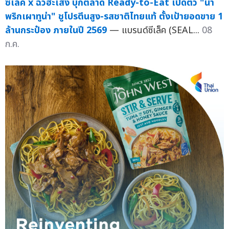
ซีเล็ค x ฉั่วฮะเส็ง บุกตลาด Ready-to-Eat เปิดตัว "น้ำ
พริกเผาทูน่า" ชูโปรตีนสูง-รสชาติไทยแท้ ตั้งเป้ายอดขาย 1
ล้านกระป๋อง ภายในปี 2569
— แบรนด์ซีเล็ค (SEAL...
08
ก.ค.