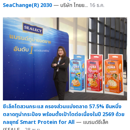
SeaChange(R) 2030
— บริษัท ไทยย...
16 ธ.ค.
ซีเล็คโตสวนกระแส ครองส่วนแบ่งตลาด 57.5% ยืนหนึ่ง
ตลาดทูน่ากระป๋อง พร้อมตั้งเป้าโตต่อเนื่องในปี 2569 ด้วย
กลยุทธ์ Smart Protein for All
— แบรนด์ซีเล็ค