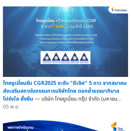
ไทยยูเนี่ยนรับ CGR2025 ระดับ "ดีเลิศ" 5 ดาว จากสมาคม
ส่งเสริมสถาบันกรรมการบริษัทไทย ตอกย้ำธรรมาภิบาล
โปร่งใส ยั่งยืน
— บริษัท ไทยยูเนี่ยน กรุ๊ป จำกัด (มหาชน...
05 พ.ย.