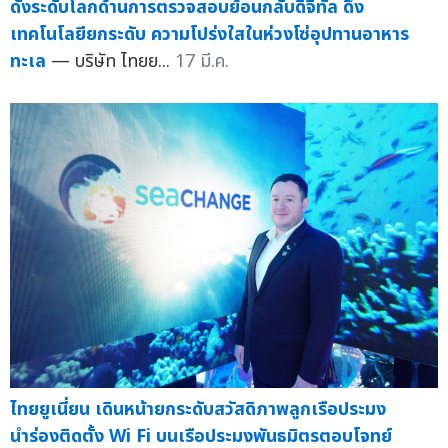
ดังระดับโลกด้านการตรวจสอบย้อนกลับดิจิทัล ดึง
เทคโนโลยียกระดับ ความโปร่งใสในห่วงโซ่อุปทานอาหาร
ทะเล
— บริษัท ไทยย...
17 มี.ค.
ไทยยูเนี่ยน เดินหน้ายกระดับสวัสดิภาพลูกเรือประมง
นำร่องติดตั้ง Wi Fi บนเรือประมงพันธมิตรตอบโจทย์