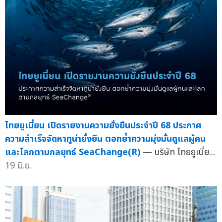
ไทยยูเนี่ยน เปิดรายงานความยั่งยืนประจำปี 68 ประกาศ
ความสำเร็จจัดหาทูน่ายั่งยืน ตอกย้ำความมุ่งมั่นดูแลผู้คน
และโลกตามกลยุทธ์ SeaChange(R)
— บริษัท ไทยยูเนี่ย...
19 มิ.ย.