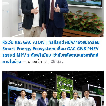
หัวเว่ย และ GAC AION Thailand ผนึกกำลังขับเคลื่อน
Smart Energy Ecosystem เชื่อม GAC GN8 PHEV
รถยนต์ MPV ระดับพรีเมียม เข้ากับพลังงานแสงอาทิตย์
ภายในบ้าน
— นายแจ็ค เจิ...
06 ส.ค.