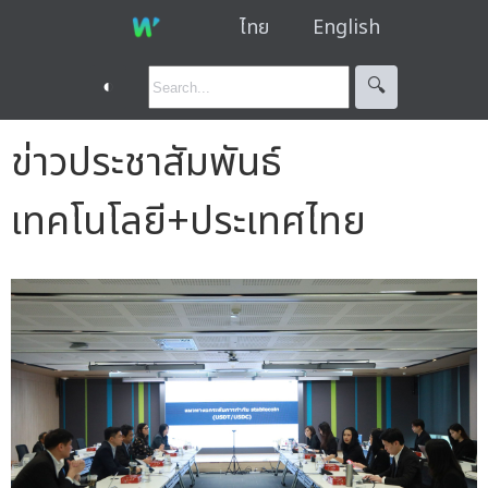
ไทย
English
◐
🔍︎
ข่าวประชาสัมพันธ์
เทคโนโลยี+ประเทศไทย