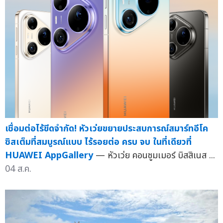
เชื่อมต่อไร้ขีดจำกัด! หัวเว่ยขยายประสบการณ์สมาร์ทอีโค
ซิสเต็มที่สมบูรณ์แบบ ไร้รอยต่อ ครบ จบ ในที่เดียวที่
HUAWEI AppGallery
— หัวเว่ย คอนซูมเมอร์ บิสสิเนส ...
04 ส.ค.