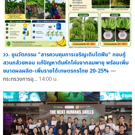
วว. ชูนวัตกรรม "สารควบคุมการเจริญเติบโตพืช" กอบกู้
สวนกล้วยหอม แก้ปัญหาต้นหักโค่นจากลมพายุ พร้อมเพิ่ม
ขนาดผลผลิต-เพิ่มรายได้เกษตรกรไทย 20-25%
—
กระทรวงการอุ...
14:00 น.