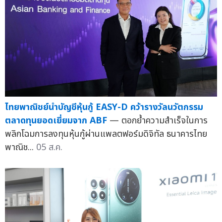
ไทยพาณิชย์นำบัญชีหุ้นกู้ EASY-D คว้ารางวัลนวัตกรรม
ตลาดทุนยอดเยี่ยมจาก ABF
— ตอกย้ำความสำเร็จในการ
พลิกโฉมการลงทุนหุ้นกู้ผ่านแพลตฟอร์มดิจิทัล ธนาคารไทย
พาณิช...
05 ส.ค.