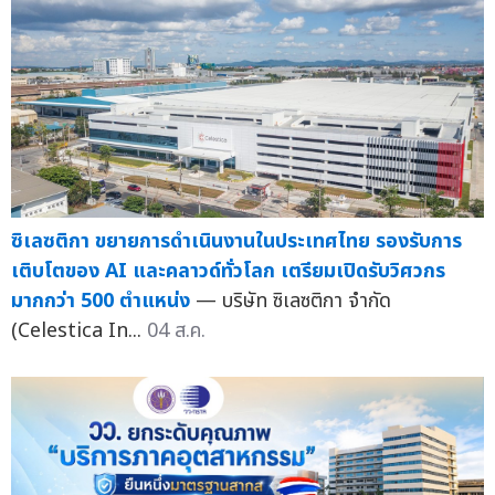
ซิเลซติกา ขยายการดำเนินงานในประเทศไทย รองรับการ
เติบโตของ AI และคลาวด์ทั่วโลก เตรียมเปิดรับวิศวกร
มากกว่า 500 ตำแหน่ง
— บริษัท ซิเลซติกา จำกัด
(Celestica In...
04 ส.ค.