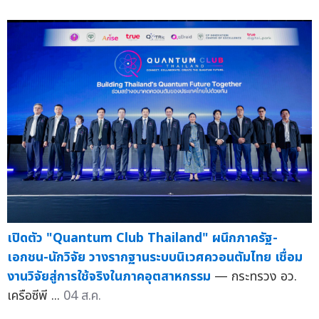
เปิดตัว "Quantum Club Thailand" ผนึกภาครัฐ-
เอกชน-นักวิจัย วางรากฐานระบบนิเวศควอนตัมไทย เชื่อม
งานวิจัยสู่การใช้จริงในภาคอุตสาหกรรม
— กระทรวง อว.
เครือซีพี ...
04 ส.ค.