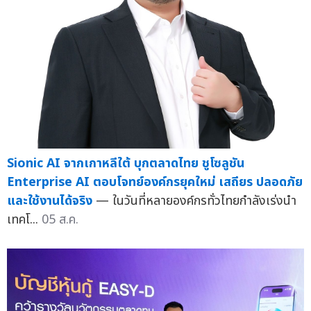
Sionic AI จากเกาหลีใต้ บุกตลาดไทย ชูโซลูชัน
Enterprise AI ตอบโจทย์องค์กรยุคใหม่ เสถียร ปลอดภัย
และใช้งานได้จริง
— ในวันที่หลายองค์กรทั่วไทยกำลังเร่งนำ
เทคโ...
05 ส.ค.