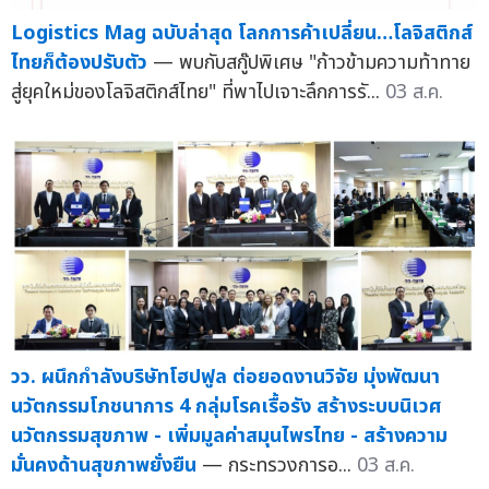
Logistics Mag ฉบับล่าสุด โลกการค้าเปลี่ยน…โลจิสติกส์
ไทยก็ต้องปรับตัว
— พบกับสกู๊ปพิเศษ "ก้าวข้ามความท้าทาย
สู่ยุคใหม่ของโลจิสติกส์ไทย" ที่พาไปเจาะลึกการรั...
03 ส.ค.
วว. ผนึกกำลังบริษัทโฮปฟูล ต่อยอดงานวิจัย มุ่งพัฒนา
นวัตกรรมโภชนาการ 4 กลุ่มโรคเรื้อรัง สร้างระบบนิเวศ
นวัตกรรมสุขภาพ - เพิ่มมูลค่าสมุนไพรไทย - สร้างความ
มั่นคงด้านสุขภาพยั่งยืน
— กระทรวงการอ...
03 ส.ค.