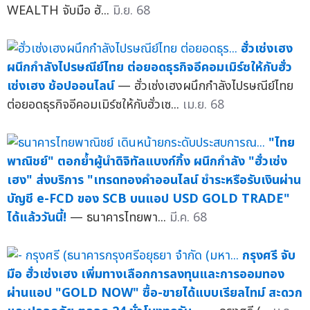
WEALTH จับมือ ฮั...
มิ.ย. 68
ฮั่วเซ่งเฮง
ผนึกกำลังไปรษณีย์ไทย ต่อยอดธุรกิจอีคอมเมิร์ซให้กับฮั่ว
เซ่งเฮง ช้อปออนไลน์
— ฮั่วเซ่งเฮงผนึกกำลังไปรษณีย์ไทย
ต่อยอดธุรกิจอีคอมเมิร์ซให้กับฮั่วเซ...
เม.ย. 68
"ไทย
พาณิชย์" ตอกย้ำผู้นำดิจิทัลแบงก์กิ้ง ผนึกกำลัง "ฮั่วเซ่ง
เฮง" ส่งบริการ "เทรดทองคำออนไลน์ ชำระหรือรับเงินผ่าน
บัญชี e-FCD ของ SCB บนแอป USD GOLD TRADE"
ได้แล้ววันนี้!
— ธนาคารไทยพา...
มี.ค. 68
กรุงศรี จับ
มือ ฮั่วเซ่งเฮง เพิ่มทางเลือกการลงทุนและการออมทอง
ผ่านแอป "GOLD NOW" ซื้อ-ขายได้แบบเรียลไทม์ สะดวก