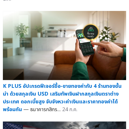
K PLUS อัปเกรดฟีเจอร์ซื้อ-ขายทองคำกับ 4 ร้านทองชั้น
นำ ด้วยสกุลเงิน USD เสริมทัพเงินฝากสกุลเงินตราต่าง
ประเทศ ดอกเบี้ยสูง จับจังหวะค่าเงินและราคาทองคำได้
พร้อมกัน
— ธนาคารกสิกร...
24 ก.ค.