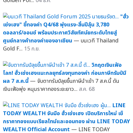
Golden Por...
04 ธ.ค.
"ฮั่ว
เซ่งเฮง" ชี้ทองคำ Q4/68 พุ่งแรง-สิ้นปีลุ้น 3,780
ดอลลาร์/ออนซ์ พร้อมประกาศวิสัยทัศน์ยกระดับไทยสู่
ศูนย์กลางค้าทองคำของอาเซียน
— บนเวที Thailand
Gold F...
15 ก.ย.
วิกฤตเงินเฟ้อ
โลก! ฮั่วเซ่งเฮงแนะกลยุทธ์ลงทุนทองคำ ก่อนภาษีทรัมป์มี
ผล 7 ส.ค.นี้
— จับตาทรัมป์ลุยขึ้นภาษีนำเข้า 7 ส.ค.นี้ ดัน
เงินเฟ้อพุ่ง หนุนราคาทองระยะยาว...
ส.ค. 68
LINE
TODAY WEALTH จับมือ ฮั่วเซ่งเฮง เปิดบริการใหม่ เช็
กราคาทองแบบเรียลไทม์และออมทอง ผ่าน LINE TODAY
WEALTH Official Account
— LINE TODAY