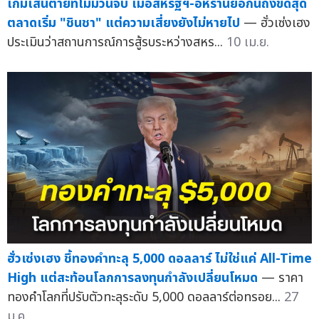
เกมเส้นตายที่ไม่มีวันจบ เมื่อสหรัฐฯ-อิหร่านยื้อกันถึงขีดสุด
ตลาดเริ่ม "ชินชา" แต่ความเสี่ยงยังไม่หายไป
— ฮั่วเซ่งเฮง
ประเมินว่าสถานการณ์การสู้รบระหว่างสหร...
10 เม.ย.
ฮั่วเซ่งเฮง ชึ้ทองคำทะลุ 5,000 ดอลลาร์ ไม่ใช่แค่ All-Time
High แต่สะท้อนโลกการลงทุนกำลังเปลี่ยนโหมด
— ราคา
ทองคำโลกที่ปรับตัวทะลุระดับ 5,000 ดอลลาร์ต่อทรอย...
27
ม.ค.