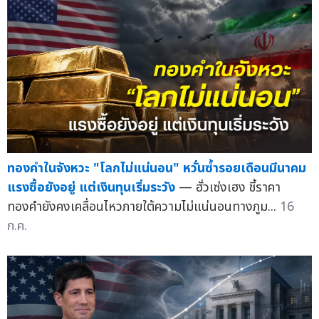
ทองคำในจังหวะ "โลกไม่แน่นอน" หวั่นซ้ำรอยเดือนมีนาคม
แรงซื้อยังอยู่ แต่เงินทุนเริ่มระวัง
— ฮั่วเซ่งเฮง ชี้ราคา
ทองคำยังคงเคลื่อนไหวภายใต้ความไม่แน่นอนทางภูม...
16
ก.ค.