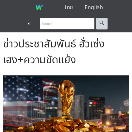
ไทย
English
◐
🔍︎
ข่าวประชาสัมพันธ์ ฮั่วเซ่ง
เฮง+ความขัดแย้ง