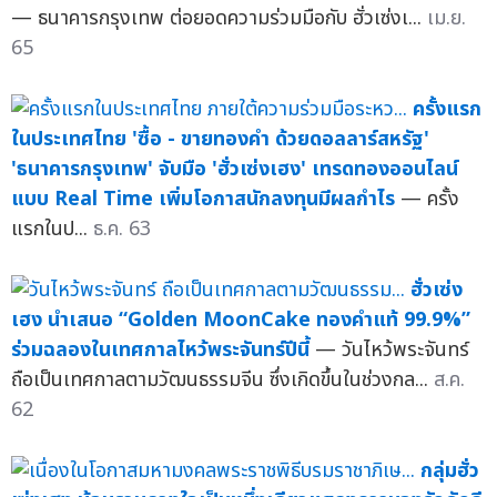
— ธนาคารกรุงเทพ ต่อยอดความร่วมมือกับ ฮั่วเซ่งเ...
เม.ย.
65
ครั้งแรก
ในประเทศไทย 'ซื้อ - ขายทองคำ ด้วยดอลลาร์สหรัฐ'
'ธนาคารกรุงเทพ' จับมือ 'ฮั่วเซ่งเฮง' เทรดทองออนไลน์
แบบ Real Time เพิ่มโอกาสนักลงทุนมีผลกำไร
— ครั้ง
แรกในป...
ธ.ค. 63
ฮั่วเซ่ง
เฮง นำเสนอ “Golden MoonCake ทองคำแท้ 99.9%”
ร่วมฉลองในเทศกาลไหว้พระจันทร์ปีนี้
— วันไหว้พระจันทร์
ถือเป็นเทศกาลตามวัฒนธรรมจีน ซึ่งเกิดขึ้นในช่วงกล...
ส.ค.
62
กลุ่มฮั่ว