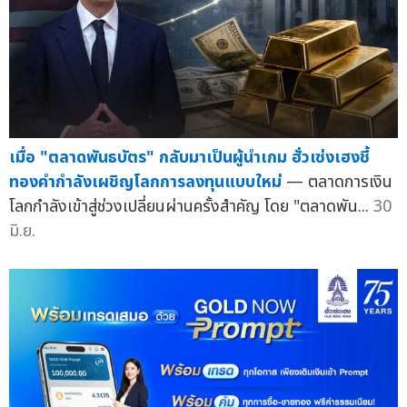
เมื่อ "ตลาดพันธบัตร" กลับมาเป็นผู้นำเกม ฮั่วเซ่งเฮงชี้
ทองคำกำลังเผชิญโลกการลงทุนแบบใหม่
— ตลาดการเงิน
โลกกำลังเข้าสู่ช่วงเปลี่ยนผ่านครั้งสำคัญ โดย "ตลาดพัน...
30
มิ.ย.