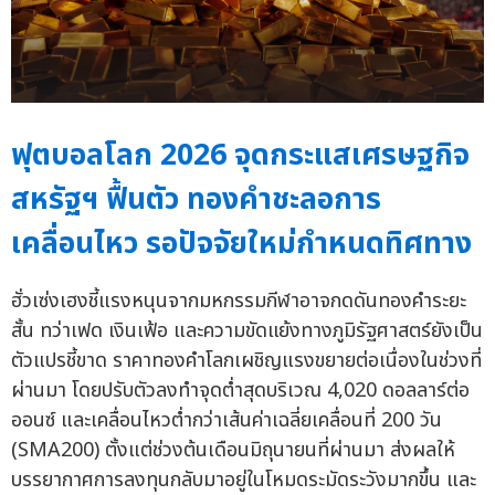
ฟุตบอลโลก 2026 จุดกระแสเศรษฐกิจ
สหรัฐฯ ฟื้นตัว ทองคำชะลอการ
เคลื่อนไหว รอปัจจัยใหม่กำหนดทิศทาง
ฮั่วเซ่งเฮงชี้แรงหนุนจากมหกรรมกีฬาอาจกดดันทองคำระยะ
สั้น ทว่าเฟด เงินเฟ้อ และความขัดแย้งทางภูมิรัฐศาสตร์ยังเป็น
ตัวแปรชี้ขาด ราคาทองคำโลกเผชิญแรงขยายต่อเนื่องในช่วงที่
ผ่านมา โดยปรับตัวลงทำจุดต่ำสุดบริเวณ 4,020 ดอลลาร์ต่อ
ออนซ์ และเคลื่อนไหวต่ำกว่าเส้นค่าเฉลี่ยเคลื่อนที่ 200 วัน
(SMA200) ตั้งแต่ช่วงต้นเดือนมิถุนายนที่ผ่านมา ส่งผลให้
บรรยากาศการลงทุนกลับมาอยู่ในโหมดระมัดระวังมากขึ้น และ