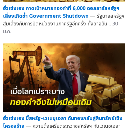
ฮั่วเซ่งเฮง คาดเป้าหมายทองคำที่ 6,000 ดอลลาร์สหรัฐฯ
เสี่ยงเกิดซ้ำ Government Shutdown
— รัฐบาลสหรัฐฯ
สุ่มเสี่ยงกับการปิดหน่วยงานภาครัฐอีกครั้ง ทั้งอาจสั่น...
30
ม.ค.
ฮั่วเซ่งเฮง ชี้สหรัฐ-เวเนซุเอลา ดันทองกลับสู่สินทรัพย์เชิง
โครงสร้าง
— ความตึงเครียดระหว่างสหรัฐฯ กับเวเนซุเอลา