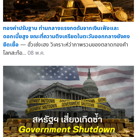
ทองคำปรับฐาน ท่ามกลางแรงกดดันจากเงินเฟ้อและ
ดอกเบี้ยสูง ขณะที่ความตึงเครียดในตะวันออกกลางยังคง
ยืดเยื้อ
— ฮั่วเซ่งเฮง วิเคราะห์ว่าภาพรวมของตลาดทองคำ
โลกสะท้อ...
08 พ.ค.