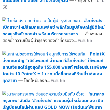
และปลอดภัย ตลอด 24 ชั่วโมงทุกวัน
— - กรุงศรี (...
ม.ค.
68
ฮั่วเซ่งเฮง
เปิดสาขาใหม่สีลมคอมเพล็กซ์ พลิกโฉมรูปลักษณ์สู่มิติใหม่
ของธุรกิจค้าทองคำ พร้อมบริการครบวงจร
— ฮั่วเซ่งเฮง
ตอกย้ำความเป็นผู้นำธุรกิจทองคำที่ครบวง...
พ.ย. 66
PointX
ส่งแคมเปญ "เบิร์นพอยท์ ล่าทอง ที่ฮั่วเซ่งเฮง" ใช้พอยท์
แทนเงินสดได้สูงสุดถึง 155,000 พอยท์ พร้อมรับเรทพิเศษ
โดนใจ 10 PointX = 1 บาท เมื่อซื้อทองที่ร้านฮั่วเซ่งเฮง
ทุกสาขา
— โลกใหม่ของก...
พ.ย. 66
'ธนาคาร
กรุงเทพ' จับมือ 'ฮั่วเซ่งเฮง' ชวนคนรุ่นใหม่ออมทอง เปิด
บัญชีออนไลน์ผ่านแอป GOLD NOW เริ่มต้นแค่พันบาท