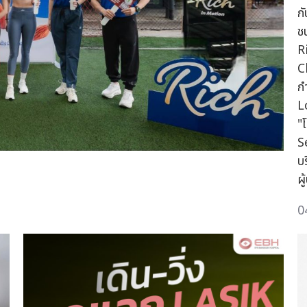
ก
ช
R
C
ก
L
"
S
บ
ผู
0