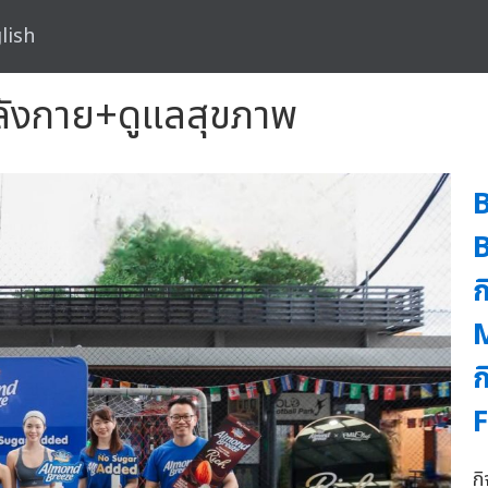
lish
ำลังกาย+ดูแลสุขภาพ
B
ก
M
F
ก