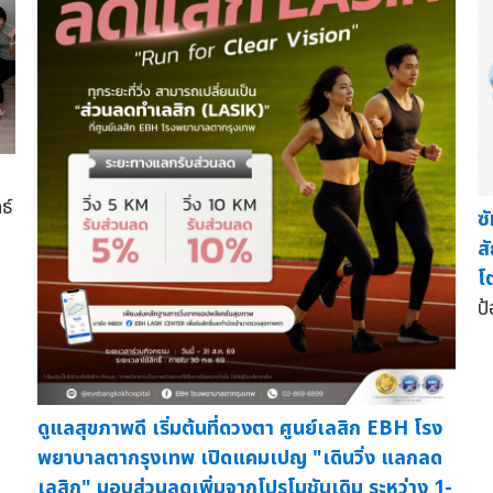
ด
ธ์
ซ
ส
โ
ป้
ดูแลสุขภาพดี เริ่มต้นที่ดวงตา ศูนย์เลสิก EBH โรง
พยาบาลตากรุงเทพ เปิดแคมเปญ "เดินวิ่ง แลกลด
เลสิก" มอบส่วนลดเพิ่มจากโปรโมชันเดิม ระหว่าง 1-