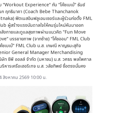
ับ "Workout Experience" กับ "โค้ชเบเบ้" ธันย์
นก ฤทธินาคา (Coach Bebe Thanchanok
itnaka) ฟิตเนสอินฟลูเอนเซอร์และผู้ร่วมก่อตั้ง FML
lub ผู้สร้างแรงบันดาลใจให้คนรุ่นใหม่หันมาออก
ำลังกายและดูแลสุขภาพผ่านแนวคิด "Fun Move
ove" บรรยายภาพ (จากซ้าย) "โค้ชออม" FML Club
โค้ชเบเบ้" FML Club น.ส. เกษณี หาญธนะสุกิจ
enior General Manager Merchandising
ริษัท ซีพี ออลล์ จำกัด (มหาชน) น.ส. วศธร พลไพศาล
้บริหารเครือเฮอริเทจ น.ส. วลัยทิพย์ ซื่อตรงมั่นคง
4 สิงหาคม 2569 10:00 น.