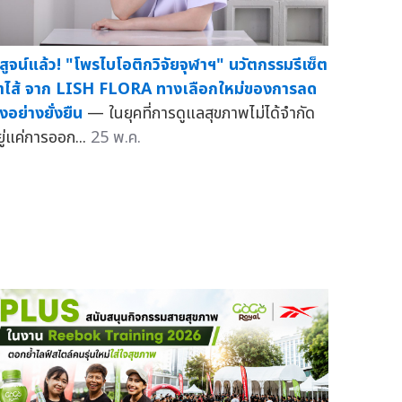
ิสูจน์แล้ว! "โพรไบโอติกวิจัยจุฬาฯ" นวัตกรรมรีเซ็ต
ำไส้ จาก LISH FLORA ทางเลือกใหม่ของการลด
ุงอย่างยั่งยืน
— ในยุคที่การดูแลสุขภาพไม่ได้จำกัด
ยู่แค่การออก...
25 พ.ค.