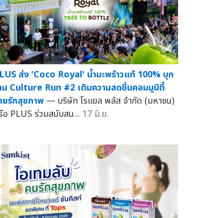
LUS ส่ง 'Coco Royal' น้ำมะพร้าวแท้ 100% บุก
าน Culture Run #2 เติมความสดชื่นคอมมูนิตี้
ายรักสุขภาพ
— บริษัท โรแยล พลัส จำกัด (มหาชน)
รือ PLUS ร่วมสนับสน...
17 มิ.ย.