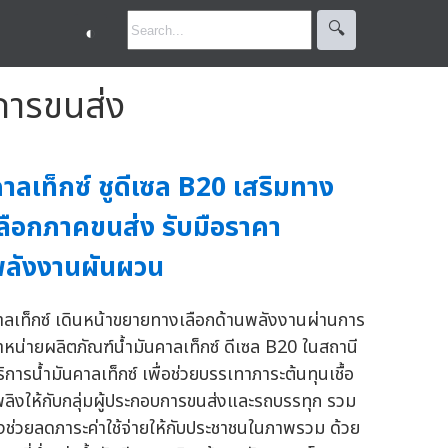
🔍︎
◐
บการขนส่ง
าลเท็กซ์ ชูดีเซล B20 เสริมทาง
ลือกภาคขนส่ง รับมือราคา
ลังงานผันผวน
าลเท็กซ์ เดินหน้าขยายทางเลือกด้านพลังงานผ่านการ
ำหน่ายผลิตภัณฑ์น้ำมันคาลเท็กซ์ ดีเซล B20 ในสถานี
ริการน้ำมันคาลเท็กซ์ เพื่อช่วยบรรเทาภาระต้นทุนเชื้อ
พลิงให้กับกลุ่มผู้ประกอบการขนส่งและรถบรรทุก รวม
ึงช่วยลดภาระค่าใช้จ่ายให้กับประชาชนในภาพรวม ด้วย