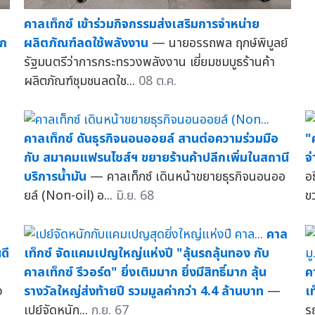
คาลเท็กซ์ เข้าร่วมกิจกรรมส่งเสริมการจำหน่าย
ลก
ผลิตภัณฑ์ลดใช้พลังงาน
— นายอรรถพล ฤกษ์พิบูลย์
ง
รัฐมนตรีว่าการกระทรวงพลังงาน เยี่ยมชมบูธร้านค้า
ผลิตภัณฑ์ชุมชนลดใช...
08 ต.ค.
คาลเท็กซ์ ดันธุรกิจนอนออยล์ สานต่อความร่วมมือ
"
กับ สมาคมแฟรนไชส์ฯ ขยายร้านค้าปลีกเพิ่มในสถานี
จ
บริการน้ำมัน
— คาลเท็กซ์ เดินหน้าขยายธุรกิจนอนออ
อ
ยล์ (Non-oil) อ...
มิ.ย. 68
ข
คาล
ดี
เท็กซ์ จัดแคมเปญใหญ่แห่งปี "ลุ้นรถลุ้นทอง กับ
คาลเท็กซ์ รีวอร์ด" ยิ่งเติมมาก ยิ่งมีสิทธิ์มาก ลุ้น
ค
ง
รางวัลใหญ่ส่งท้ายปี รวมมูลค่ากว่า 4.4 ล้านบาท
—
เท
เปย์จัดหนัก...
ก.ย. 67
ร