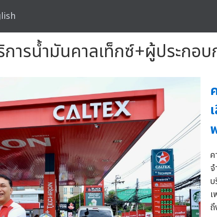
lish
ริการน้ำมันคาลเท็กซ์+ผู้ประกอ
ค
เ
พ
ค
จ
บ
เ
ถ