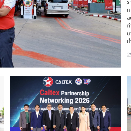
ร
ภ
ล
ท
น
น้
2