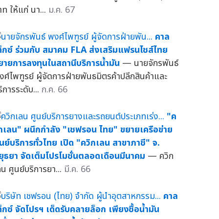
าท ให้แก่ นา...
ม.ค. 67
คาล
ท็กซ์ ร่วมกับ สมาคม FLA ส่งเสริมแฟรนไชส์ไทย
ยายการลงทุนในสถานีบริการน้ำมัน
— นายจักรพันธ์
งศ์ไพฑูรย์ ผู้จัดการฝ่ายพันธมิตรค้าปลีกสินค้าและ
ริการระดับ...
ก.ค. 66
"ค
ิกเลน" ผนึกกำลัง "เชฟรอน ไทย" ขยายเครือข่าย
ูนย์บริการทั่วไทย เปิด "ควิกเลน สาขาภาชี" จ.
ยุธยา จัดเต็มโปรโมชั่นตลอดเดือนมีนาคม
— ควิก
ลน ศูนย์บริการยา...
มี.ค. 66
คาล
ท็กซ์ จัดโปรฯ เด็ดรับคลายล็อก เพียงซื้อน้ำมัน