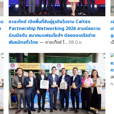
าน
คาลเท็กซ์ เปิดพื้นที่จับคู่ธุรกิจในงาน Caltex
เ
ม
Partnership Networking 2026 สานต่อความ
บ
ร่วมมือกับ สมาคมแฟรนไชส์ฯ ต่อยอดเครือข่าย
ล
พันธมิตรทั่วไทย
— คาลเท็กซ์ โ...
08 มิ.ย.
เ
ค
ก
สต
ก.