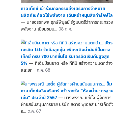
คาลเท็กซ์ เข้าร่วมกิจกรรมส่งเสริมการจำหน่าย
ผลิตภัณฑ์ลดใช้พลังงาน เดินหน้าหนุนสินค้ารักษ์โ
— นายอรรถพล ฤกษ์พิบูลย์ รัฐมนตรีว่าการกระทรว
พลังงาน เยี่ยมชมบ...
08 ต.ค.
บัตร
เครดิต ttb จัดดีลสุดคุ้ม เพียงเติมน้ำมันที่ปั๊มคาล
เท็กซ์ ครบ 700 บาทขึ้นไป รับเครดิตเงินคืนสูงสุด
5%
— ทีเอ็มบีธนชาต หรือ ทีทีบี สร้างความแตกต่าง
และยก...
ก.ค. 68
ปั๊ม
คาลเท็กซ์ศรีนครินทร์ คว้ารางวัล "ห้องน้ำมาตรฐาน
เด่น" ประจำปี 2567
— นางพรรณี แซ่ตั้ง ผู้จัดการ
ฝ่ายสนับสนุนการขาย บริษัท สตาร์ ฟูเอลส์ มาร์เก็ตติ้
จ...
ต.ค. 67