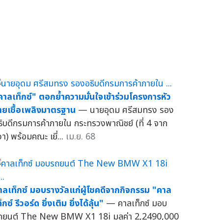
คาลเท็กซ์" ตอกย้ำความมั่นใจเข้าร่วมโครงการหัว
่ายเชื้อเพลิงมาตรฐาน
— นายอุดม ศรีสมทรง รอง
ธิบดีกรมการค้าภายใน กระทรวงพาณิชย์ (ที่ 4 จาก
วา) พร้อมคณะ เยี่...
เม.ย. 68
าลเท็กซ์ มอบรางวัลแก่ผู้โชคดีจากกิจกรรม "คาล
็กซ์ รีวอร์ด ยิ่งเติม ยิ่งได้ลุ้น"
— คาลเท็กซ์ มอบ
ถยนต์ The New BMW X1 18i มูลค่า 2,2490,000