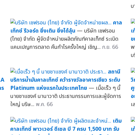
บ
คาล
เท็กซ์ รีวอร์ด ยิ่งเติม ยิ่งได้ลุ้น
— บริษัท เชฟรอน
เ
(ไทย) จำกัด ผู้จัดจำหน่ายผลิตภัณฑ์คาลเท็กซ์ ระเบิด
ข
แคมเปญการตลาด คืนกำไรครั้งใหญ่ เชิญ...
ก.ย. 66
พ
บ
สถานี
LA
บริการน้ำมันคาลเท็กซ์ คว้ารางวัลอาคารเขียว ระดับ
ว
าร
Platinum แห่งแรกในประเทศไทย
— เมื่อเร็ว ๆ นี้
ศ
นายชาแชงค์ นานาวาติ ประธานกรรมการและผู้จัดการ
อ
ใหญ่ บริษ...
พ.ค. 66
เ
เติม
คาลเท็กซ์ พาวเวอร์ ดีเซล บี 7 ครบ 1,500 บาท รับ
เ