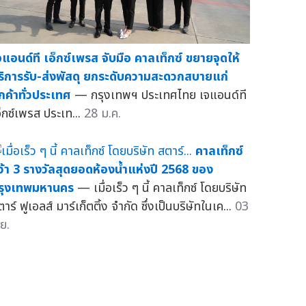
จแอนด์ที เอ็กซ์เพรส จับมือ คาลเท็กซ์ ขยายจุดให้
ริการรับ-ส่งพัสดุ ยกระดับความสะดวกสบายแก่
ูกค้าทั่วประเทศ
— กรุงเทพฯ ประเทศไทย เจแอนด์ที
อ็กซ์เพรส ประเท...
28 ม.ค.
คาลเท็กซ์
ว้า 3 รางวัลสุดยอดห้องน้ำแห่งปี 2568 ของ
รุงเทพมหานคร
— เมื่อเร็ว ๆ นี้ คาลเท็กซ์ โดยบริษัท
าร์ ฟูเอลส์ มาร์เก็ตติ้ง จำกัด ซึ่งเป็นบริษัทในเค...
03
ย.