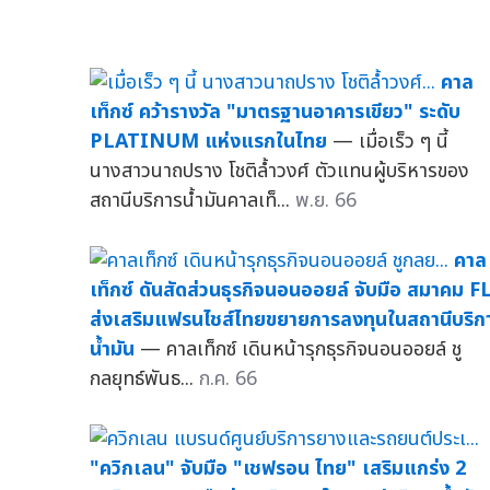
คาล
เท็กซ์ คว้ารางวัล "มาตรฐานอาคารเขียว" ระดับ
PLATINUM แห่งแรกในไทย
— เมื่อเร็ว ๆ นี้
นางสาวนาถปราง โชติล้ำวงศ์ ตัวแทนผู้บริหารของ
สถานีบริการน้ำมันคาลเท็...
พ.ย. 66
คาล
เท็กซ์ ดันสัดส่วนธุรกิจนอนออยล์ จับมือ สมาคม F
ส่งเสริมแฟรนไชส์ไทยขยายการลงทุนในสถานีบริก
น้ำมัน
— คาลเท็กซ์ เดินหน้ารุกธุรกิจนอนออยล์ ชู
กลยุทธ์พันธ...
ก.ค. 66
"ควิกเลน" จับมือ "เชฟรอน ไทย" เสริมแกร่ง 2