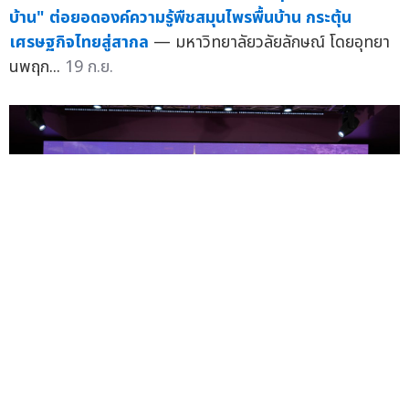
บ้าน" ต่อยอดองค์ความรู้พืชสมุนไพรพื้นบ้าน กระตุ้น
เศรษฐกิจไทยสู่สากล
— มหาวิทยาลัยวลัยลักษณ์ โดยอุทยา
นพฤก...
19 ก.ย.
ม.วลัยลักษณ์ จับมือประชาคมท่าศาลา สานสัมพันธ์ปี'68 ชู