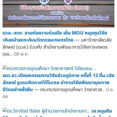
มวล.-สวก. สานต่อความร่วมมือ เซ็น MOU หนุนทุนวิจัย
เดินหน้ายกระดับนวัตกรรมเกษตรไทย
— มหาวิทยาลัยวลัย
ลักษณ์ (มวล.) ร่วมกับ สำนักงานพัฒนาการวิจัยการเกษตร
(อง...
08 พ.ค.
รมว.อว.เปิดมหกรรมงานวิจัยส่วนภูมิภาค ครั้งที่ 12 ที่ม.วลัย
ลักษณ์ ชูแนวคิดภาคใต้โมเดล นำงานวิจัยพัฒนาคุณภาพ
ชีวิตอย่างยั่งยืน
— กระทรวงการอุดมศึกษา วิทยาศาส...
มิ.ย.
66
วช.หนุนทีม