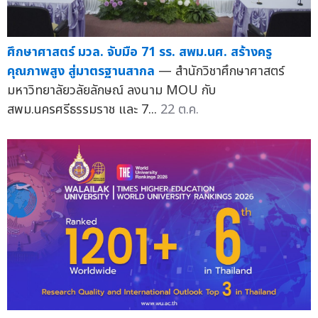
ศึกษาศาสตร์ มวล. จับมือ 71 รร. สพม.นศ. สร้างครู
คุณภาพสูง สู่มาตรฐานสากล
— สำนักวิชาศึกษาศาสตร์
มหาวิทยาลัยวลัยลักษณ์ ลงนาม MOU กับ
สพม.นครศรีธรรมราช และ 7...
22 ต.ค.