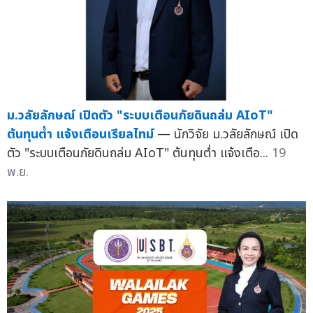
ม.วลัยลักษณ์ เปิดตัว "ระบบเตือนภัยดินถล่ม AIoT"
ต้นทุนต่ำ แจ้งเตือนเรียลไทม์
— นักวิจัย ม.วลัยลักษณ์ เปิด
ตัว "ระบบเตือนภัยดินถล่ม AIoT" ต้นทุนต่ำ แจ้งเตือ...
19
พ.ย.