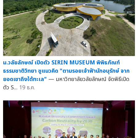
ม.วลัยลักษณ์ เปิดตัว SIRIN MUSEUM พิพิธภัณฑ์
ธรรมชาติวิทยา ชูแนวคิด "ตามรอยเจ้าฟ้านักอนุรักษ์ จาก
ยอดเขาถึงใต้ทะเล"
— มหาวิทยาลัยวลัยลักษณ์ จัดพิธีเปิด
ตัว S...
19 ธ.ค.