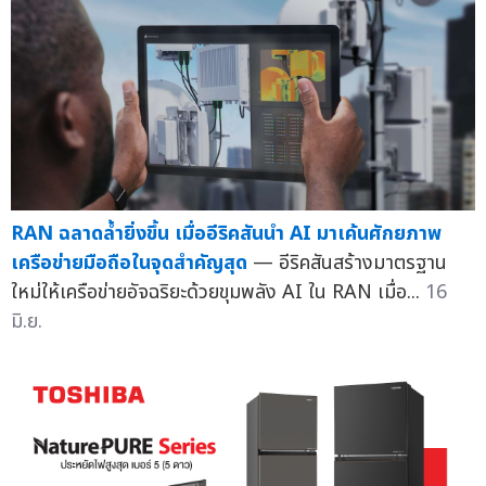
RAN ฉลาดล้ำยิ่งขึ้น เมื่ออีริคสันนำ AI มาเค้นศักยภาพ
เครือข่ายมือถือในจุดสำคัญสุด
— อีริคสันสร้างมาตรฐาน
ใหม่ให้เครือข่ายอัจฉริยะด้วยขุมพลัง AI ใน RAN เมื่อ...
16
มิ.ย.