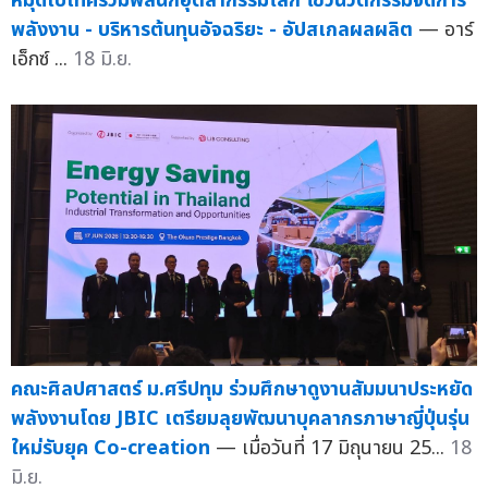
หมุดไบเทครวมพลนักอุตสากรรมโลก โชว์นวัตกรรมจัดการ
พลังงาน - บริหารต้นทุนอัจฉริยะ - อัปสเกลผลผลิต
— อาร์
เอ็กซ์ ...
18 มิ.ย.
คณะศิลปศาสตร์ ม.ศรีปทุม ร่วมศึกษาดูงานสัมมนาประหยัด
พลังงานโดย JBIC เตรียมลุยพัฒนาบุคลากรภาษาญี่ปุ่นรุ่น
ใหม่รับยุค Co-creation
— เมื่อวันที่ 17 มิถุนายน 25...
18
มิ.ย.