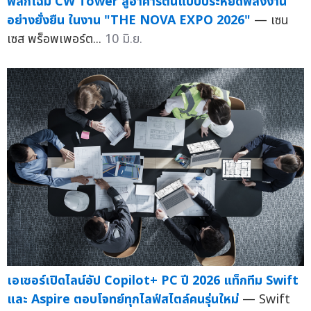
พลิกโฉม CW Tower สู่อาคารต้นแบบประหยัดพลังงาน
อย่างยั่งยืน ในงาน "THE NOVA EXPO 2026"
— เซน
เซส พร็อพเพอร์ต...
10 มิ.ย.
เอเซอร์เปิดไลน์อัป Copilot+ PC ปี 2026 แท็กทีม Swift
และ Aspire ตอบโจทย์ทุกไลฟ์สไตล์คนรุ่นใหม่
— Swift