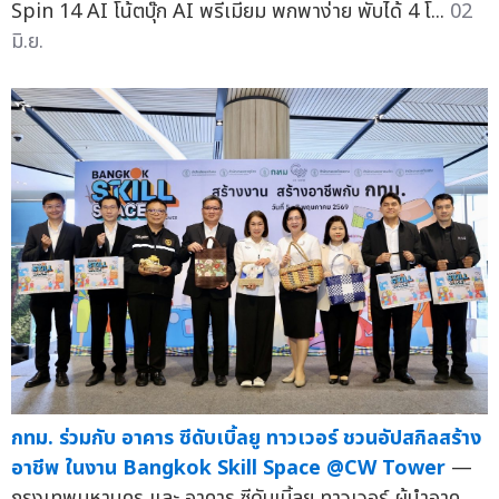
Spin 14 AI โน้ตบุ๊ก AI พรีเมียม พกพาง่าย พับได้ 4 โ...
02
มิ.ย.
กทม. ร่วมกับ อาคาร ซีดับเบิ้ลยู ทาวเวอร์ ชวนอัปสกิลสร้าง
อาชีพ ในงาน Bangkok Skill Space @CW Tower
—
กรุงเทพมหานคร และ อาคาร ซีดับเบิ้ลยู ทาวเวอร์ ผู้นำอาค...