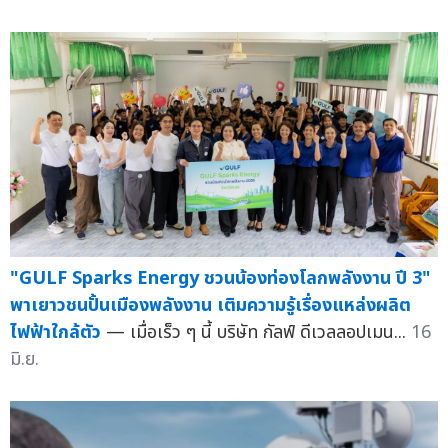
"GULF Sparks Energy ชวนน้องท่องโลกพลังงาน ปี 3"
พาเยาวชนปั้นเมืองพลังงาน เติมความรู้เรื่องแหล่งผลิต
ไฟฟ้าใกล้ตัว
— เมื่อเร็ว ๆ นี้ บริษัท กัลฟ์ ดีเวลลอปเมน...
16
มิ.ย.