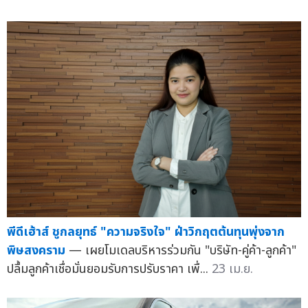
พีดีเฮ้าส์ ชูกลยุทธ์ "ความจริงใจ" ฝ่าวิกฤตต้นทุนพุ่งจาก
พิษสงคราม
— เผยโมเดลบริหารร่วมกัน "บริษัท-คู่ค้า-ลูกค้า"
ปลื้มลูกค้าเชื่อมั่นยอมรับการปรับราคา เพื่...
23 เม.ย.