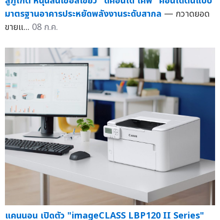
สู่ภูเก็ต หนุนสินเชื่อสีเขียว "ดีคอนโด โคฟ" คอนโดต้นแบบ
มาตรฐานอาคารประหยัดพลังงานระดับสากล
— กวาดยอด
ขายแ...
08 ก.ค.
แคนนอน เปิดตัว "imageCLASS LBP120 II Series"