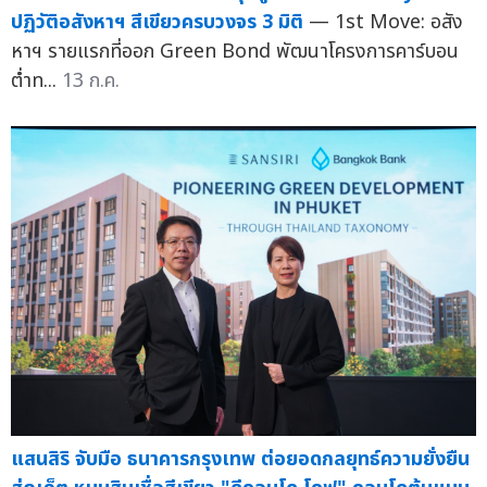
ปฏิวัติอสังหาฯ สีเขียวครบวงจร 3 มิติ
— 1st Move: อสัง
หาฯ รายแรกที่ออก Green Bond พัฒนาโครงการคาร์บอน
ต่ำท...
13 ก.ค.
แสนสิริ จับมือ ธนาคารกรุงเทพ ต่อยอดกลยุทธ์ความยั่งยืน