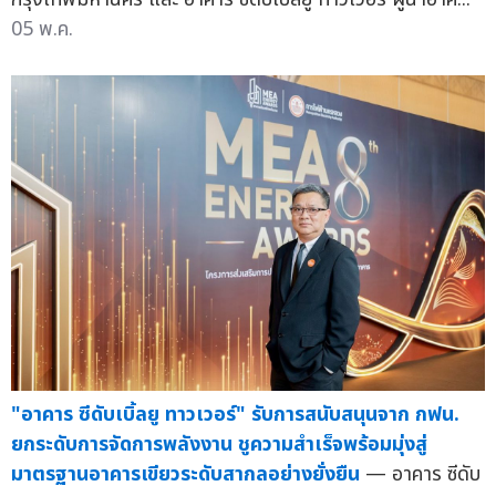
05 พ.ค.
"อาคาร ซีดับเบิ้ลยู ทาวเวอร์" รับการสนับสนุนจาก กฟน.
ยกระดับการจัดการพลังงาน ชูความสำเร็จพร้อมมุ่งสู่
มาตรฐานอาคารเขียวระดับสากลอย่างยั่งยืน
— อาคาร ซีดับ