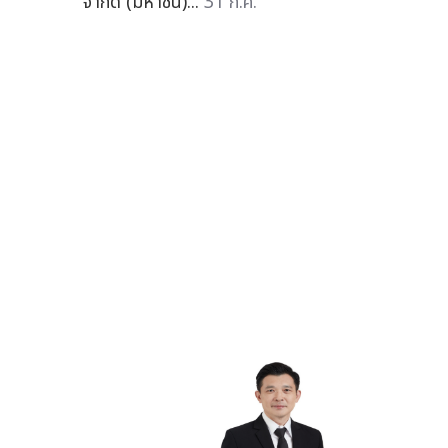
จำกัด (มหาชน)...
31 ก.ค.