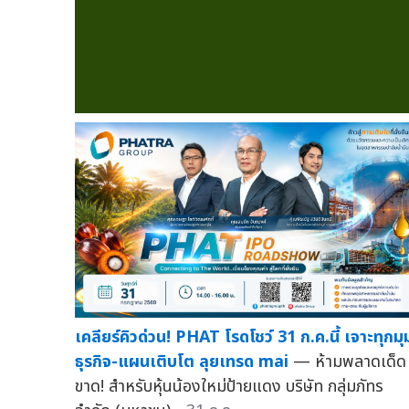
เคลียร์คิวด่วน! PHAT โรดโชว์ 31 ก.ค.นี้ เจาะทุกมุ
ธุรกิจ-แผนเติบโต ลุยเทรด mai
— ห้ามพลาดเด็ด
ขาด! สำหรับหุ้นน้องใหม่ป้ายแดง บริษัท กลุ่มภัทร