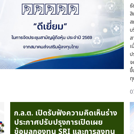
ธ
ส
ส
บ
ส
เ
ป
จ
ข
ท
0
ก.ล.ต. เปิดรับฟังความคิดเห็นร่าง
ประกาศปรับปรุงการเปิดเผย
ข้อมูลกองทุน SRI และการลงทุน