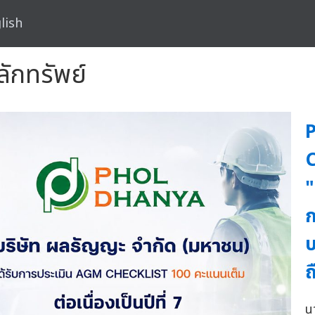
lish
ลักทรัพย์
C
"
ก
บ
ถ
น