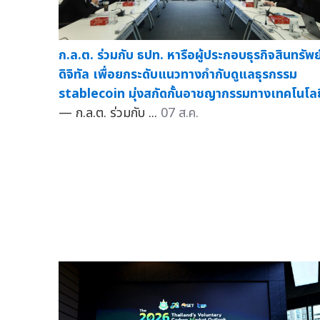
ก.ล.ต. ร่วมกับ ธปท. หารือผู้ประกอบธุรกิจสินทรัพย
ดิจิทัล เพื่อยกระดับแนวทางกำกับดูแลธุรกรรม
stablecoin มุ่งสกัดกั้นอาชญากรรมทางเทคโนโลย
— ก.ล.ต. ร่วมกับ ...
07 ส.ค.