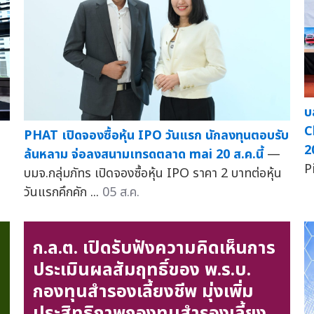
บ
C
PHAT เปิดจองซื้อหุ้น IPO วันแรก นักลงทุนตอบรับ
2
ล้นหลาม จ่อลงสนามเทรดตลาด mai 20 ส.ค.นี้
—
P
บมจ.กลุ่มภัทร เปิดจองซื้อหุ้น IPO ราคา 2 บาทต่อหุ้น
วันแรกคึกคัก ...
05 ส.ค.
ก.ล.ต. เปิดรับฟังความคิดเห็นการ
ประเมินผลสัมฤทธิ์ของ พ.ร.บ.
กองทุนสำรองเลี้ยงชีพ มุ่งเพิ่ม
ประสิทธิภาพกองทุนสำรองเลี้ยง