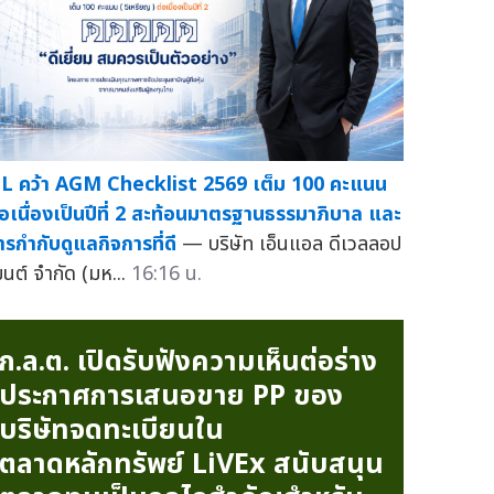
L คว้า AGM Checklist 2569 เต็ม 100 คะแนน
่อเนื่องเป็นปีที่ 2 สะท้อนมาตรฐานธรรมาภิบาล และ
ารกำกับดูแลกิจการที่ดี
— บริษัท เอ็นแอล ดีเวลลอป
มนต์ จำกัด (มห...
16:16 น.
ก.ล.ต. เปิดรับฟังความเห็นต่อร่าง
ประกาศการเสนอขาย PP ของ
บริษัทจดทะเบียนใน
ตลาดหลักทรัพย์ LiVEx สนับสนุน