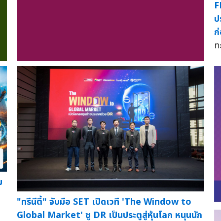
F
ป
ก
ท
ม
"ทรีนีตี้" จับมือ SET เปิดเวที 'The Window to
Global Market' ชู DR เป็นประตูสู่หุ้นโลก หนุนนัก