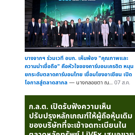
บางจากฯ ร่วมเวที อบก. เห็นพ้อง "คุณภาพและ
ความน่าเชื่อถือ" คือหัวใจของคาร์บอนเครดิต หนุน
ยกระดับตลาดคาร์บอนไทย เชื่อมโยงอาเซียน เปิด
โอกาสสู่ตลาดสากล
— นางกลอยตา ณ...
07 ส.ค.
ก.ล.ต. เปิดรับฟังความเห็น
ปรับปรุงหลักเกณฑ์ให้ผู้ถือหุ้นเดิม
ของบริษัทที่จะเข้าจดทะเบียนใน
ตลาดหลักทรัพย์ LiVEx เสนอขาย